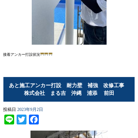
接着アンカー打設状況
あと施工アンカー打設 耐力壁 補強 改修工事
株式会社 まる吉 沖縄 浦添 前田
投稿日
2023年9月2日
Line
Twitter
Facebook