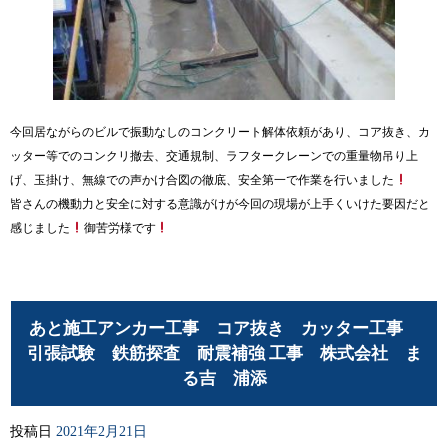
今回居ながらのビルで振動なしのコンクリート解体依頼があり、コア抜き、カ
ッター等でのコンクリ撤去、交通規制、ラフタークレーンでの重量物吊り上
げ、玉掛け、無線での声かけ合図の徹底、安全第一で作業を行いました
皆さんの機動力と安全に対する意識がけが今回の現場が上手くいけた要因だと
感じました
御苦労様です
あと施工アンカー工事 コア抜き カッター工事
引張試験 鉄筋探査 耐震補強 工事 株式会社 ま
る吉 浦添
投稿日
2021年2月21日