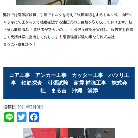
弊社では引張試験機、手動でトルクを与えて強度確認をするトルク式、油圧ジ
ャッキにて圧を与えて強度確認する油圧式の二種類を取り扱っております。校
正証も取得済み
資格者が立会いの元、引張強度確認を実施し、報告書を作成
して元請け様に提出しております
引張強度試験の事なら株式会社
まる吉へ御相談を
コア工事 アンカー工事 カッター工事 ハツリ工
事 鉄筋探査 引張試験 耐震 補強工事 株式会
社 まる吉 沖縄 浦添
投稿日
2021年2月9日
Line
Twitter
Facebook