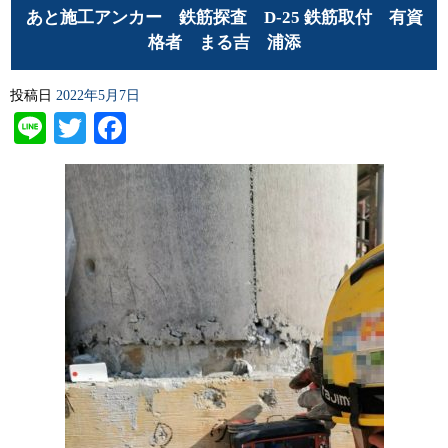
あと施工アンカー 鉄筋探査 D-25 鉄筋取付 有資
格者 まる吉 浦添
投稿日
2022年5月7日
Line
Twitter
Facebook